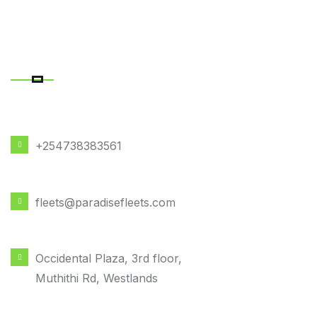
CONTACT DETAILS
PHONE NUMBER
+254738383561
EMAIL ADDRESS
fleets@paradisefleets.com
OFFICE LOCATION
Occidental Plaza, 3rd floor,
Muthithi Rd, Westlands