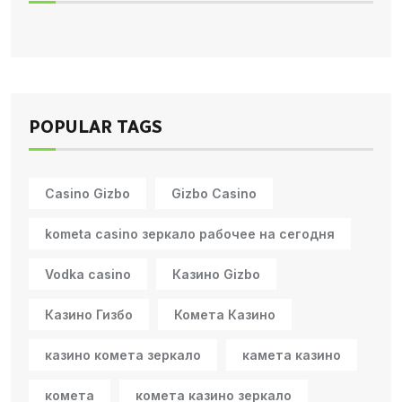
POPULAR TAGS
Casino Gizbo
Gizbo Casino
kometa casino зеркало рабочее на сегодня
Vodka casino
Казино Gizbo
Казино Гизбо
Комета Казино
казино комета зеркало
камета казино
комета
комета казино зеркало