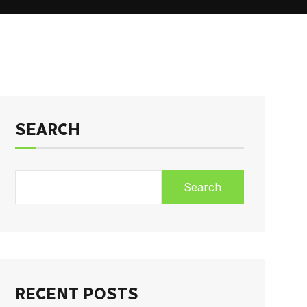
SEARCH
Search
RECENT POSTS