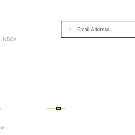
on
 INBOX
K LINK
RECENT POSTS
me