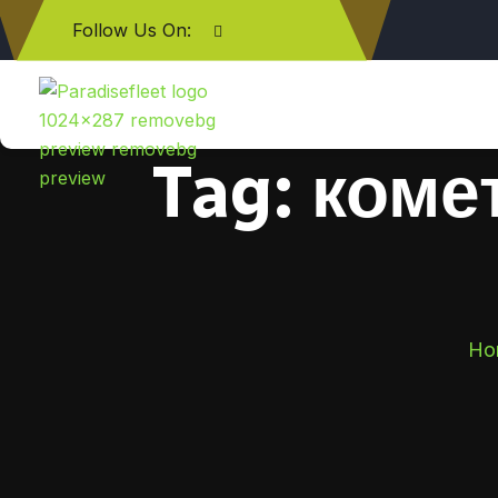
Follow Us On:
Tag:
коме
Ho