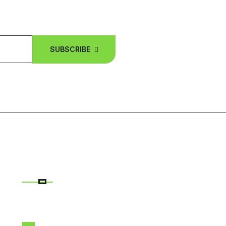
SUBSCRIBE
CONTACT DETAILS
PHONE NUMBER